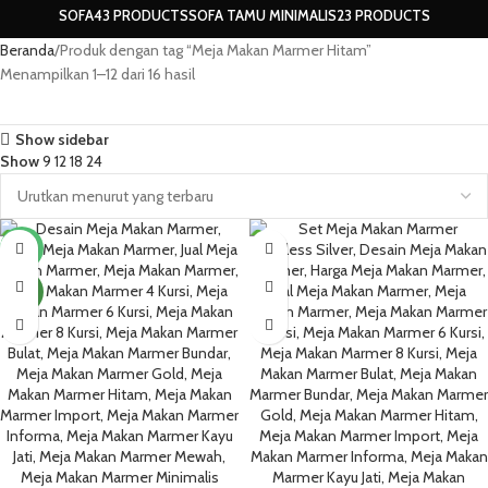
SOFA
43 PRODUCTS
SOFA TAMU MINIMALIS
23 PRODUCTS
Beranda
Produk dengan tag “Meja Makan Marmer Hitam”
Menampilkan 1–12 dari 16 hasil
Show sidebar
Show
9
12
18
24
-10%
NEW