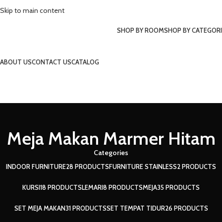
Skip to main content
SHOP BY ROOM
SHOP BY CATEGORI
ABOUT US
CONTACT US
CATALOG
MENU
Meja Makan Marmer Hitam
Categories
INDOOR FURNITURE
28 PRODUCTS
FURNITURE STAINLESS
2 PRODUCTS
KURSI
18 PRODUCTS
LEMARI
8 PRODUCTS
MEJA
35 PRODUCTS
SET MEJA MAKAN
31 PRODUCTS
SET TEMPAT TIDUR
26 PRODUCTS