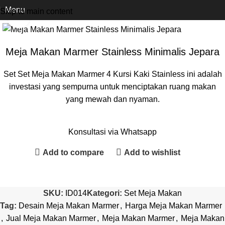
Beranda
Set Meja Makan
Menu
Skip to main content
Click to enlarge
Meja Makan Marmer Stainless Minimalis Jepara
Set Set Meja Makan Marmer 4 Kursi Kaki Stainless ini adalah
investasi yang sempurna untuk menciptakan ruang makan
yang mewah dan nyaman.
Konsultasi via Whatsapp
Add to compare
Add to wishlist
SKU:
ID014
Kategori:
Set Meja Makan
Tag:
Desain Meja Makan Marmer
,
Harga Meja Makan Marmer
,
Jual Meja Makan Marmer
,
Meja Makan Marmer
,
Meja Makan