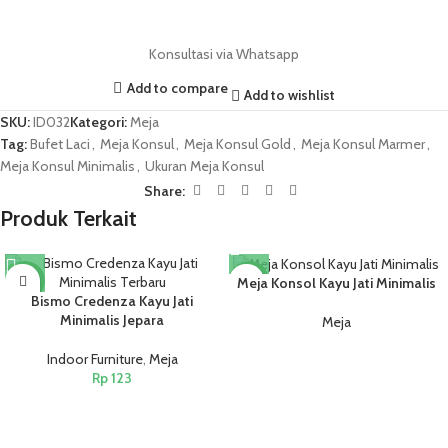
Konsultasi via Whatsapp
Add to compare
Add to wishlist
SKU:
ID032
Kategori:
Meja
Tag:
Bufet Laci
,
Meja Konsul
,
Meja Konsul Gold
,
Meja Konsul Marmer
,
Meja Konsul Minimalis
,
Ukuran Meja Konsul
Share:
Produk Terkait
NEW
NEW
Meja Konsol Kayu Jati Minimalis
Bismo Credenza Kayu Jati
Minimalis Jepara
Meja
Indoor Furniture
,
Meja
Rp
123