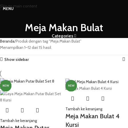
Skip to main content
MENU
Meja Makan Bulat
Categories
Beranda
Produk dengan tag “Meja Makan Bulat”
Menampilkan 1–12 dari 15 hasil
Show sidebar
NEW
NEW
NEW
NEW
NEW
NEW
NEW
NEW
NEW
NEW
NEW
NEW
Tambah ke keranjang
Meja Makan Bulat 4
Tambah ke keranjang
Kursi
Meja Makan Putar