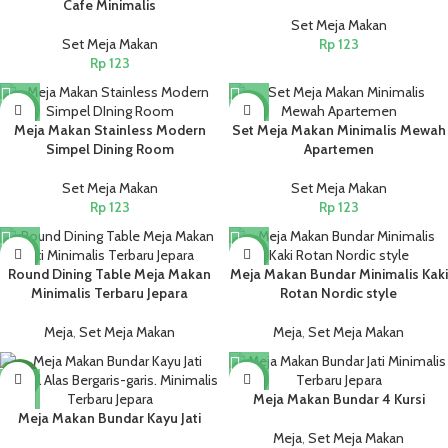
Cafe Minimalis
Set Meja Makan
Set Meja Makan
Rp
123
Rp
123
NEW
NEW
Meja Makan Stainless Modern
Set Meja Makan Minimalis Mewah
Simpel Dining Room
Apartemen
Set Meja Makan
Set Meja Makan
Rp
123
Rp
123
NEW
NEW
Round Dining Table Meja Makan
Meja Makan Bundar Minimalis Kaki
Minimalis Terbaru Jepara
Rotan Nordic style
Meja
,
Set Meja Makan
Meja
,
Set Meja Makan
NEW
NEW
Meja Makan Bundar 4 Kursi
Meja Makan Bundar Kayu Jati
Meja
,
Set Meja Makan