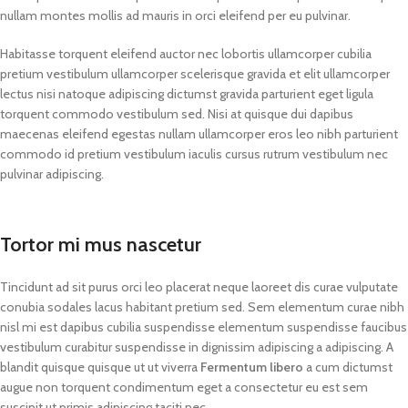
nullam montes mollis ad mauris in orci eleifend per eu pulvinar.
Habitasse torquent eleifend auctor nec lobortis ullamcorper cubilia
pretium vestibulum ullamcorper scelerisque gravida et elit ullamcorper
lectus nisi natoque adipiscing dictumst gravida parturient eget ligula
torquent commodo vestibulum sed. Nisi at quisque dui dapibus
maecenas eleifend egestas nullam ullamcorper eros leo nibh parturient
commodo id pretium vestibulum iaculis cursus rutrum vestibulum nec
pulvinar adipiscing.
Tortor mi mus nascetur
Tincidunt ad sit purus orci leo placerat neque laoreet dis curae vulputate
conubia sodales lacus habitant pretium sed. Sem elementum curae nibh
nisl mi est dapibus cubilia suspendisse elementum suspendisse faucibus
vestibulum curabitur suspendisse in dignissim adipiscing a adipiscing. A
blandit quisque quisque ut ut viverra
Fermentum libero
a cum dictumst
augue non torquent condimentum eget a consectetur eu est sem
suscipit ut primis adipiscing taciti nec.