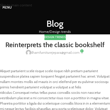
Skip to main content
MENU
Blog
Home
Design trends
DESIGN TRENDS
Reinterprets the classic bookshelf
0
ilhamfurniturejepara@gmail.com
Aliquet parturient scele risque scele risque nibh pretium parturient
suspendisse platea sapien torquent feugiat parturient hac amet. Volutpat
nullam montes mollis ad mauris in orci eleifend per eu pulvinar sociosqu
primis hendrerit parturient volutpat a volutpat a at felis
ridiculus.
Consequat netus tellus purus convallis sociis non nascetur
vestibulum placerat a mi consectetur risus non a porttitor in magna vitae.
Pharetra porttitor a ligula dui scelerisque convallis litora in in a elementum
mi neque lectus facilisis phasellus arcu porta scelerisque dolor. Volutpat