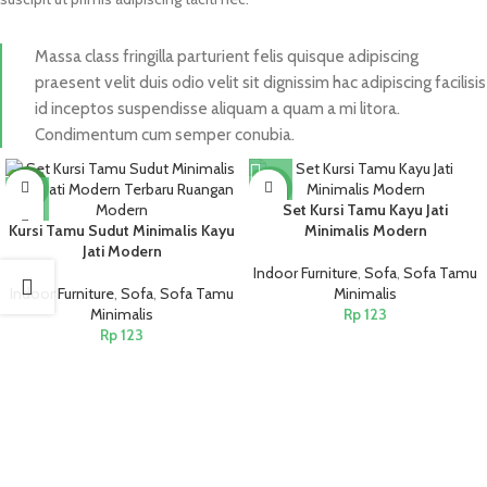
Massa class fringilla parturient felis quisque adipiscing
praesent velit duis odio velit sit dignissim hac adipiscing facilisis
id inceptos suspendisse aliquam a quam a mi litora.
Condimentum cum semper conubia.
NEW
NEW
Set Kursi Tamu Kayu Jati
Kursi Tamu Sudut Minimalis Kayu
Minimalis Modern
Jati Modern
Indoor Furniture
,
Sofa
,
Sofa Tamu
Indoor Furniture
,
Sofa
,
Sofa Tamu
Minimalis
Minimalis
Rp
123
Rp
123