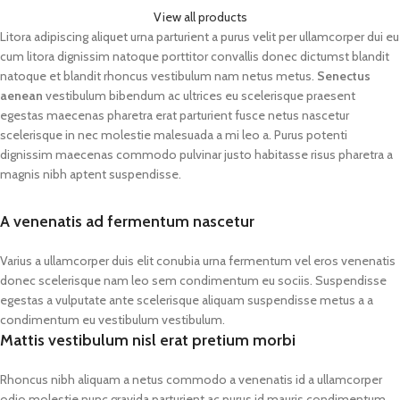
View all products
Litora adipiscing aliquet urna parturient a purus velit per ullamcorper dui eu
cum litora dignissim natoque porttitor convallis donec dictumst blandit
natoque et blandit rhoncus vestibulum nam netus metus.
Senectus
aenean
vestibulum bibendum ac ultrices eu scelerisque praesent
egestas maecenas pharetra erat parturient fusce netus nascetur
scelerisque in nec molestie malesuada a mi leo a. Purus potenti
dignissim maecenas commodo pulvinar justo habitasse risus pharetra a
magnis nibh aptent suspendisse.
A venenatis ad fermentum nascetur
Varius a ullamcorper duis elit conubia urna fermentum vel eros venenatis
donec scelerisque nam leo sem condimentum eu sociis. Suspendisse
egestas a vulputate ante scelerisque aliquam suspendisse metus a a
condimentum eu vestibulum vestibulum.
Mattis vestibulum nisl erat pretium morbi
Rhoncus nibh aliquam a netus commodo a venenatis id a ullamcorper
odio molestie nunc gravida parturient ac purus id mauris condimentum