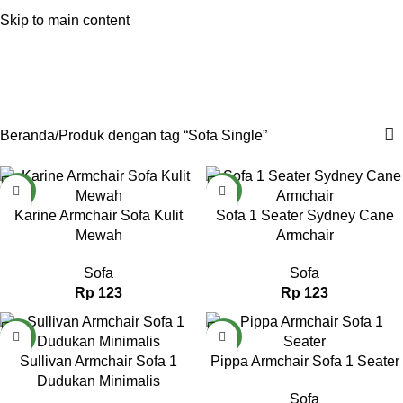
Skip to main content
Menu
Sofa Single
Categories
Beranda
Produk dengan tag “Sofa Single”
NEW
NEW
Karine Armchair Sofa Kulit
Sofa 1 Seater Sydney Cane
Mewah
Armchair
Sofa
Sofa
Rp
123
Rp
123
NEW
NEW
Sullivan Armchair Sofa 1
Pippa Armchair Sofa 1 Seater
Dudukan Minimalis
Sofa