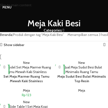
Skip to main content
MENU
Meja Kaki Besi
Categories
Beranda
Produk dengan tag “Meja Kaki Besi”
Menampilkan semua 3 hasil
Show sidebar
New
New
Set Meja Marmer Ruang Tamu
Meja Sudut Besi Bulat Minimalis
Mewah Kaki Stainless
Top Resin
Meja
Meja
Rp
123
New