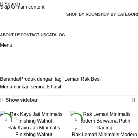
Search
Skip to main content
SHOP BY ROOM
SHOP BY CATEGORI
ABOUT US
CONTACT US
CATALOG
Menu
Lemari Rak Besi
Categories
Beranda
Produk dengan tag “Lemari Rak Besi”
Menampilkan semua 8 hasil
Show sidebar
NEW
NEW
Rak Kayu Jati Minimalis
Finishing Walnut
Rak Lemari Minimalis Modern