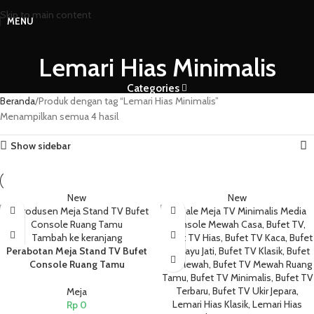
Skip to main content
MENU
Lemari Hias Minimalis
Categories
Beranda
Produk dengan tag “Lemari Hias Minimalis”
Menampilkan semua 4 hasil
Show sidebar
New
New
Tambah ke keranjang
Perabotan Meja Stand TV Bufet
Console Ruang Tamu
Meja
Rp
0