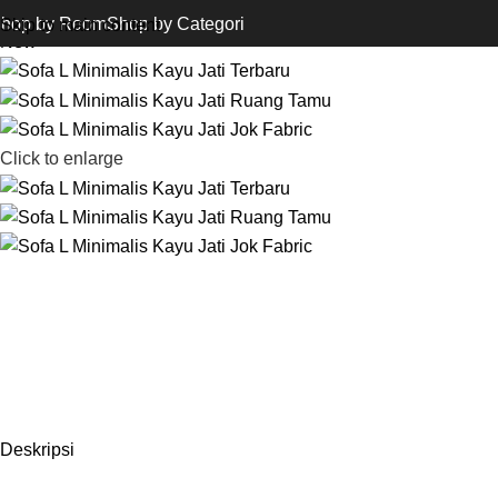
Beranda
Sofa Tamu Minimalis
Sofa L Minimalis Kayu Jati Terba
hop by Room
Shop by Categori
Skip to main content
New
Click to enlarge
Deskripsi